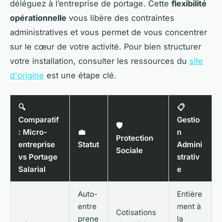
déléguez à l’entreprise de portage. Cette
flexibilité
opérationnelle
vous libère des contraintes
administratives et vous permet de vous concentrer
sur le cœur de votre activité. Pour bien structurer
votre installation, consulter les ressources du
site
d'origine
est une étape clé.
🔍
📋
Comparatif
Gestio
🛡️
: Micro-
💼
n
Protection
entreprise
Statut
Admini
Sociale
vs Portage
strativ
Salarial
e
Auto-
Entière
entre
ment à
Cotisations
prene
la