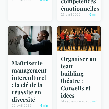
compétences
émotionnelles
25 avril 2025
6 min
Organiser un
Maîtriser le
team
management
building
interculturel
théâtre :
: la clé de la
Conseils et
réussite en
idées
diversité
14 septembre 2025
5 min
25 avril 2025
4 min